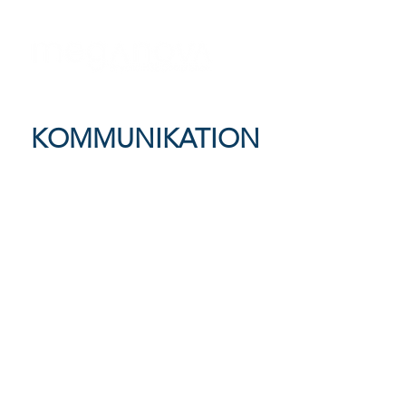
KOMMUNIKATION
Türkei BÜRO
Mega Nova Engineering and
Management Consulting Ltd. Co.
Altunizade-Viertel, Fahrettin Kerim
Gökay Straße, Erdem Straße, Necdet
Kalkavan Plaza Nr.: 2/2-1
Uskudar, Istanbul/Türkiye