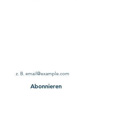
Vertrauen und geben Ihren Kunden
die Sicherheit, bedenkenlos bei
Ihnen einzukaufen.
Folgen Sie uns!
Abonnieren Sie unseren 
Newsletter!
E-Mail
*
Abonnieren
Türkei BÜRO