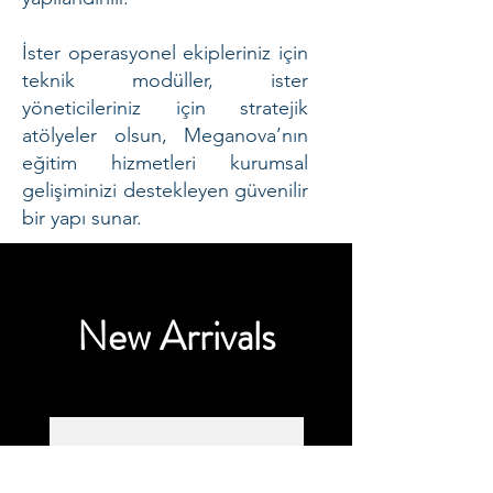
İster operasyonel ekipleriniz için
teknik modüller, ister
yöneticileriniz için stratejik
atölyeler olsun, Meganova’nın
eğitim hizmetleri kurumsal
gelişiminizi destekleyen güvenilir
bir yapı sunar.
New Arrivals