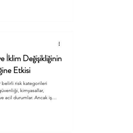
kili gibi görünse de çoğu
planlamanın yapılmamış
le, yüksekte güven
klim Değişikliğinin
ğine Etkisi
 belirli risk kategorileri
üvenliği, kimyasallar,
e acil durumlar. Ancak iş
 değişiyor. Geçtiğimiz
AS 45007 – Occupational
- Risks arising from climate
nı, iklim