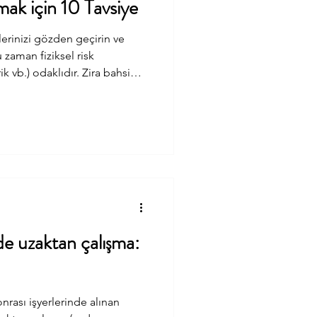
ak için 10 Tavsiye
tlerinizi gözden geçirin ve
u zaman fiziksel risk
k vb.) odaklıdır. Zira bahsi
lıkları ve sonuçları
ptir. Ne var ki salgın
htimali olan biyolojik
leri gözden geçirmek faydalı
e saha tuvaletleri, lavabo, duş,
leş
de uzaktan çalışma:
nrası işyerlerinde alınan