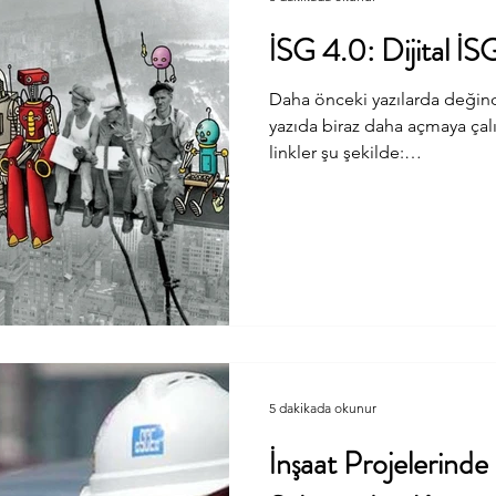
İSG 4.0: Dijital İ
Daha önceki yazılarda değind
yazıda biraz daha açmaya çalı
linkler şu şekilde:
https://www.linkedin.com/pul
dönüşümü-isg-mert-uzun/
https://www.linkedin.com/pu
bileşenleri-mert-uzun/ Diğer 
çerçeveden devam edecek ol
söyleyebilirim sanırım: Üret
geçirdiği bir süreçte iş sağlı
uygulamalarının d
5 dakikada okunur
İnşaat Projelerind