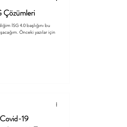
SG Çözümleri
iğim İSG 4.0 başlığını bu
şacağım. Önceki yazılar için
se/endüstri-40-ve-isgnin-
lse/isg-40ın-temel-
yazılarda çizmeye çalıştığım
ursam bir özet olarak şunu
imin büyük bir dönüşüm
ğı ve güvenliği
e Covid-19