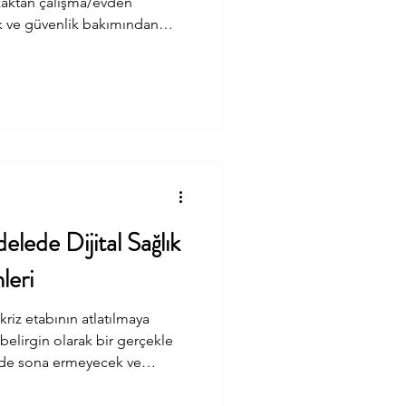
uzaktan çalışma/evden
lık ve güvenlik bakımından
ereken hususları özetlemeye
erminolojiyi(uzaktan
eştirmek hem de
 mevzuattan bir atıfla
unu’nun 14.maddesindeki tarifler
lede Dijital Sağlık
leri
riz etabının atlatılmaya
elirgin olarak bir gerçekle
rede sona ermeyecek ve
zorundayız. Bu nedenle
uşlarda uzun dönemi de