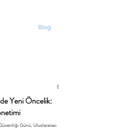
anışmanlık
Blog
İletişim
nde Yeni Öncelik:
önetimi
Güvenliği Günü, Uluslararası