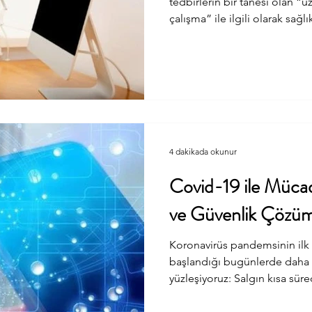
tedbirlerin bir tanesi olan “
çalışma” ile ilgili olarak sağ
kuruluşların dikkat etmesi g
çalışacağım. Öncelikle hem t
çalışma/evden çalışma) netl
sorumlulukları hatırlamak için
başlayalım. Uzaktan çalışma nedir? Mevzuatta yeri var
mıdır? 4857 sayılı İş Kan
4 dakikada okunur
Covid-19 ile Mücade
ve Güvenlik Çözüm
Koronavirüs pandemsinin ilk k
başlandığı bugünlerde daha b
yüzleşiyoruz: Salgın kısa sü
salgınla yaşamayı öğrenmek 
üretime devam edecek kurul