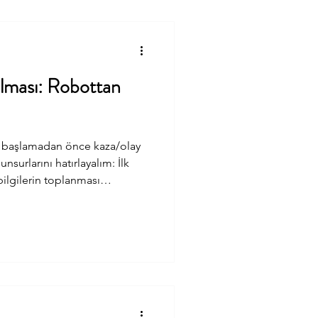
 iş sağlığı ve güvenliği
endirmiş oldu. Bu
ırılması: Robottan
ya başlamadan önce kaza/olay
unsurlarını hatırlayalım: İlk
bilgilerin toplanması
özüm önerilerinin belirlenmesi
e herhangi bir kaza/olay
 bu 5 ana başlıktaki tüm
i ölçüsündeki “davranışları ve
ruz. Başlangıçta belirttiğim