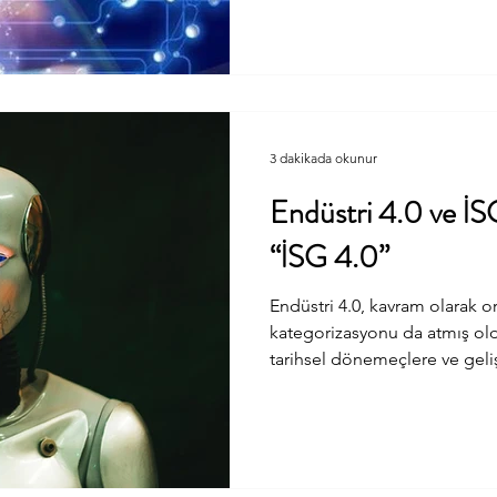
kapsayacak sürdürülebilir k
geliştirmeliyiz. Salgının ilk
dezenfeksiyon disiplini kur
sosyal mesafe konusunda baz
sokuldu. Ancak
3 dakikada okunur
Endüstri 4.0 ve İ
“İSG 4.0”
Endüstri 4.0, kavram olarak or
kategorizasyonu da atmış oldu
tarihsel dönemeçlere ve geli
sanayideki tarihsel gelişim
oldu… Bu kategorizasyonun g
güncel gelişmeleri bir potad
olsa da kavramı ortaya atan 
ülkelerin belirtilen periyot