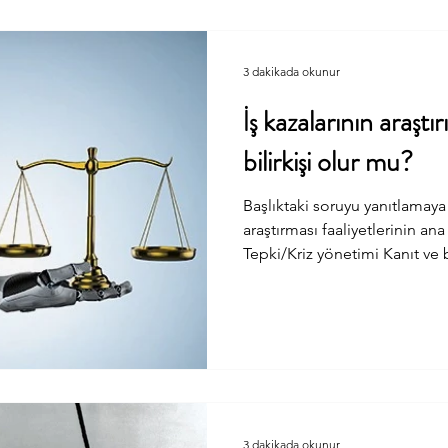
değişikliğini ilk kez doğrudan
yönetim sistemleri ile ilişkil
3 dakikada okunur
İş kazalarının araşt
bilirkişi olur mu?
Başlıktaki soruyu yanıtlama
araştırması faaliyetlerinin ana 
Tepki/Kriz yönetimi Kanıt ve 
Bulguların analiz edilmesi Ç
Rapor hazırlanması Günümüzd
araştırması gerçekleştirirken
faaliyetleri insan kabiliyetler
öngörüler” ile gerçekleştiriyo
konuya bu bilgileri hatır
3 dakikada okunur