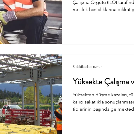
Çalışma Örgütü (ILO) tarafında
meslek hastalıklarına dikkat 
geliştirmek amacıyla kutlanan
günüdür. İş sağlığı ve güvenliği denildiğinde çoğu zaman
akla fiziksel riskler gelir. 
görünmeyen ama etkisi gidere
psikososyal çalışma ortamı. 
tarafından 2026 yılı için bel
5 dakikada okunur
Yüksekte Çalışma v
Yüksekten düşme kazaları, t
kalıcı sakatlıkla sonuçlanma
tiplerinin başında gelmekted
güvenli çalışma her zaman iş
öncelikli konulardan biridir. İ
yüksekten düşmesine engel o