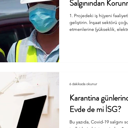
Salgınından Korunm
1. Projedeki iş hijyeni faaliye
geliştirin. İnşaat sektörü çoğ
etmenlerine (yükseklik, elektri
geçen riskler, karşılaşılma sık
bakımından ciddi etkilere sahi
döneminde gözden kaçırılma i
risklere karşı alınacak önlem
olabilir. Bunun için; a. Ofis v
mutfak gibi alanlarda gerçek
6 dakikada okunur
Karantina günlerin
Evde de mi İSG?
Bu yazıda, Covid-19 salgını so