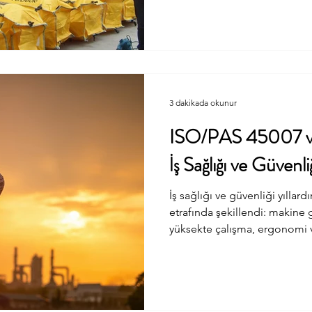
önlemlerin yeterliliği ile iliş
kazanın kök nedeni yeterli 
olmasıyla ilgilidir. Bu neden
3 dakikada okunur
ISO/PAS 45007 ve İ
İş Sağlığı ve Güvenli
İş sağlığı ve güvenliği yıllardır
etrafında şekillendi: makine g
yüksekte çalışma, ergonomi v
dünyasının risk haritası hızla
haftalarda yayımlanan ISO/P
health and safety management
change and climate change action doküma