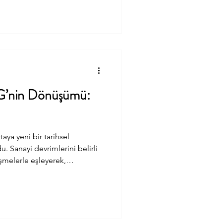
orunma yöntemleri
 gününden bu yana işyerlerinde
uldu, koruyucu donanım ve
ı uygulamalar hayata
SG’nin Dönüşümü:
taya yeni bir tarihsel
. Sanayi devrimlerini belirli
şmelerle eşleyerek,
 periyodunu dörde bölmüş
enel bir çerçeve çizmek ve
a toplamak gibi bir anlamı
Almanya dışındaki bazı
lamayı da içinden geçmekte