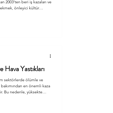
n 2003'ten beri iş kazaları ve
çekmek, önleyici kültür
 küresel bir farkındalık
Oysa günümüz çalışma hayatında
k artan bir alan var:
Uluslararası Çalışma Örgütü
e Hava Yastıkları
üm sektörlerde ölümle ve
sı bakımından en önemli kaza
ir. Bu nedenle, yüksekte
 sağlığı ve güvenliğinde
şyerlerinde çalışanların
lunması her ne kadar pratik