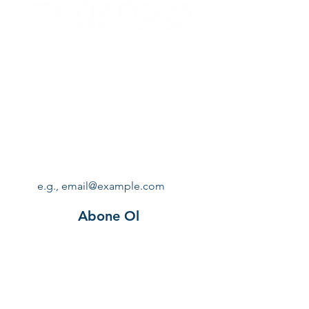
Bizi Takip Edin!
Bültenimize Abone Olun!
Email
*
Abone Ol
TÜRKİYE OFİSİ