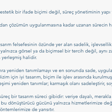
tetik bir ifade biçimi değil, süreç yönetiminin yapı t
ından çözümün uygulanmasına kadar uzanan sürecin he
arım felsefesinin özünde yer alan sadelik, işlevselli
 yalnızca görsel ya da biçimsel bir tercih değil, aynı
erleşmiş halidir.
nra yeniden tanımlamayı ve en sonunda sade, uygula
zim için iyi tasarım, biçim ile işlev arasında kurulmuş
eşimi yeniden tanımlar; karmaşık olanı sadeleştirir, soy
ç bir tasarım süreci gibidir: veriye dayalı, merakla s
 bu dönüştürücü gücünü yalnızca hizmetlerimize değil
ntemlerimize de yansıtır.