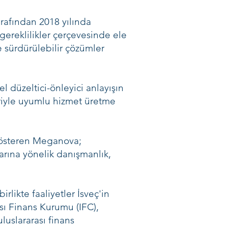
rafından 2018 yılında
gereklilikler çerçevesinde ele
e sürdürülebilir çözümler
düzeltici-önleyici anlayışın
eriyle uyumlu hizmet üretme
t gösteren Meganova;
larına yönelik danışmanlık,
rlikte faaliyetler İsveç'in
sı Finans Kurumu (IFC),
luslararası finans