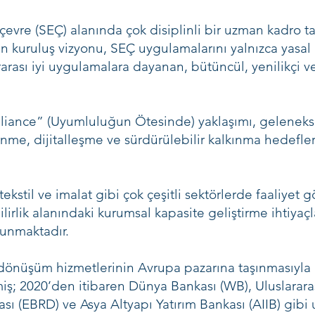
evre (SEÇ) alanında çok disiplinli bir uzman kadro ta
in kuruluş vizyonu, SEÇ uygulamalarını yalnızca yasal 
ararası iyi uygulamalara dayanan, bütüncül, yenilikçi v
nce” (Uyumluluğun Ötesinde) yaklaşımı, geleneksel 
ünme, dijitalleşme ve sürdürülebilir kalkınma hedefl
 tekstil ve imalat gibi çok çeşitli sektörlerde faaliye
lirlik alanındaki kurumsal kapasite geliştirme ihtiyaç
sunmaktadır.
l dönüşüm hizmetlerinin Avrupa pazarına taşınmasıyla bi
iş; 2020’den itibaren Dünya Bankası (WB), Uluslarara
 (EBRD) ve Asya Altyapı Yatırım Bankası (AIIB) gibi u