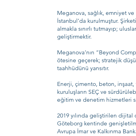
Meganova, sağlık, emniyet ve ç
İstanbul’da kurulmuştur. Şirket
almakla sınırlı tutmayıp; ulusl
geliştirmektir.
Meganova’nın “Beyond Complia
ötesine geçerek; stratejik düş
taahhüdünü yansıtır.
Enerji, çimento, beton, inşaat,
kuruluşların SEÇ ve sürdürülebi
eğitim ve denetim hizmetleri 
2019 yılında geliştirilen dijita
Göteborg kentinde genişletilm
Avrupa İmar ve Kalkınma Bankası